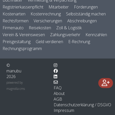
Buchhalter
Vermietung & Verpachtung
Registrierkassenpflicht
Mitarbeiter
Förderungen
Kostenarten
Kostenrechnung
Selbstständig machen
Rechtsformen
Versicherungen
Abschreibungen
Firmenauto
Reisekosten
Zoll & Logistik
Verein & Vereinswesen
Zahlungsverkehr
Kennzahlen
Preisgestaltung
Geld verdienen
E-Rechnung
Rechnungsprogramm
©
manubu
2026
powered by
FAQ
magnolia cms
About
AGB
Datenschutzerklärung / DSGVO
Impressum