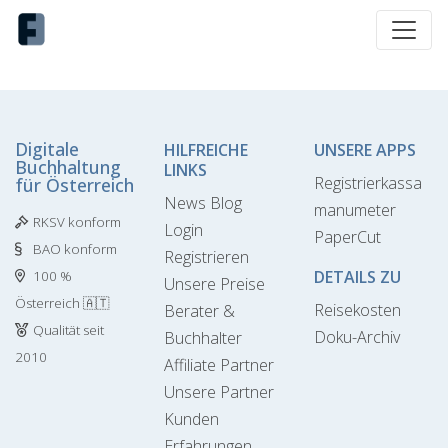
Digitale
HILFREICHE
UNSERE APPS
Buchhaltung
LINKS
Registrierkassa
für Österreich
News Blog
manumeter
RKSV konform
Login
PaperCut
BAO konform
Registrieren
DETAILS ZU
100 %
Unsere Preise
Österreich 🇦🇹
Reisekosten
Berater &
Qualität seit
Doku-Archiv
Buchhalter
2010
Affiliate Partner
Unsere Partner
Kunden
Erfahrungen