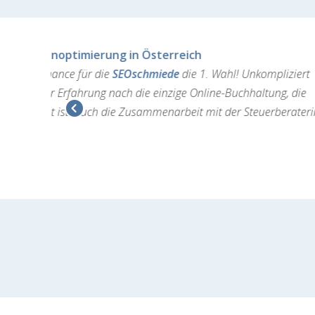
Josef Broukal, Journal
"Mit FreeFinance habe 
den kompletten Überblic
Mittlerweile mache ich
Previous
jetzt dank FreeFinance!​"