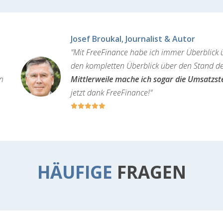
ist & Autor
ich immer Überblick über meine Einnahmen und Ausgaben – es i
k über den Stand der Dinge zu haben – und das Papierchaos gehö
 sogar die Umsatzsteuervoranmeldung selbst
– die bisher alleine
HÄUFIGE
FRAGEN