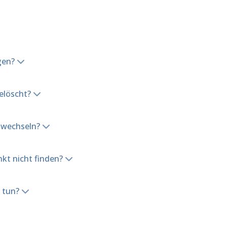
gen?
elöscht?
t wechseln?
kt nicht finden?
s tun?