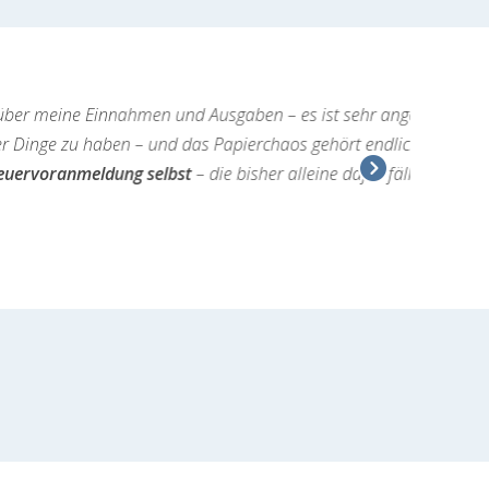
st sehr angenehm, einmal im Monat
rt endlich der Vergangenheit an.
 dafür fälligen Berater-Kosten spar’ ich
Next