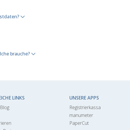
estdaten?
elche brauche?
EICHE LINKS
UNSERE APPS
Blog
Registrierkassa
manumeter
rieren
PaperCut