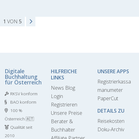
1
VON
5
Digitale
HILFREICHE
UNSERE APPS
Buchhaltung
LINKS
Registrierkassa
für Österreich
News Blog
manumeter
RKSV konform
Login
PaperCut
BAO konform
Registrieren
DETAILS ZU
100 %
Unsere Preise
Österreich 🇦🇹
Reisekosten
Berater &
Qualität seit
Doku-Archiv
Buchhalter
2010
Affiliate Partner