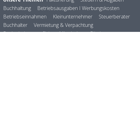
Buchhaltung
Betriebsausgaben I Werbungskosten
Betriebseinnahmen
Kleinunternehmer
Steuerberater
Buchhalter
Vermietung & Verpachtung
Registrierkassenpflicht
Mitarbeiter
Förderungen
Kostenarten
Kostenrechnung
Selbstständig machen
Rechtsformen
Versicherungen
Abschreibungen
Firmenauto
Reisekosten
Zoll & Logistik
Verein & Vereinswesen
Zahlungsverkehr
Kennzahlen
Preisgestaltung
Geld verdienen
E-Rechnung
Rechnungsprogramm
©
manubu
2026
powered by
FAQ
magnolia cms
About