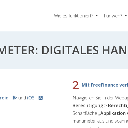
Wie es funktioniert?
Für wen?
ETER: DIGITALES HA
Mit FreeFinance ver
roid
und
iOS
Navigieren Sie in der Weba
Berechtigung
>
Berechti
Schaltfläche
„Applikation
manumeter aus und scannen