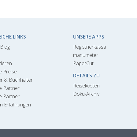
EICHE LINKS
UNSERE APPS
Blog
Registrierkassa
manumeter
rieren
PaperCut
e Preise
DETAILS ZU
r & Buchhalter
Reisekosten
te Partner
Doku-Archiv
e Partner
n Erfahrungen