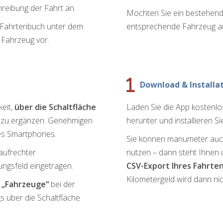
reibung der Fahrt an.
Möchten Sie ein bestehen
m Fahrtenbuch unter dem
entsprechende Fahrzeug aus
Fahrzeug vor.
Download & Installa
eit,
über die Schaltfläche
Laden Sie die App kostenlo
n
zu ergänzen. Genehmigen
herunter und installieren Si
res Smartphones.
Sie können manumeter auch
 aufrechter
nutzen – dann steht Ihnen
ngsfeld eingetragen.
CSV-Export Ihres Fahrte
Kilometergeld wird dann nic
e
„Fahrzeuge“
bei der
 über die Schaltfläche