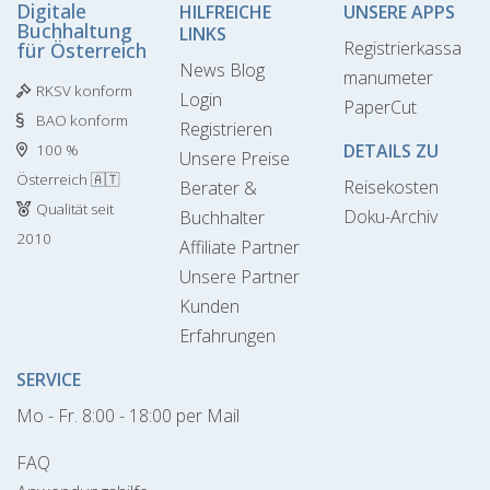
Digitale
HILFREICHE
UNSERE APPS
Buchhaltung
LINKS
Registrierkassa
für Österreich
News Blog
manumeter
RKSV konform
Login
PaperCut
BAO konform
Registrieren
DETAILS ZU
100 %
Unsere Preise
Österreich 🇦🇹
Reisekosten
Berater &
Qualität seit
Doku-Archiv
Buchhalter
2010
Affiliate Partner
Unsere Partner
Kunden
Erfahrungen
SERVICE
Mo - Fr. 8:00 - 18:00 per Mail
FAQ