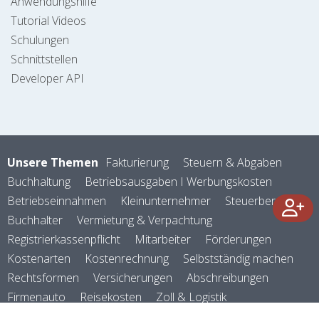
Anwendungshilfe
Tutorial Videos
Schulungen
Schnittstellen
Developer API
Unsere Themen
Fakturierung
Steuern & Abgaben
Buchhaltung
Betriebsausgaben I Werbungskosten
Betriebseinnahmen
Kleinunternehmer
Steuerberater
Buchhalter
Vermietung & Verpachtung
Registrierkassenpflicht
Mitarbeiter
Förderungen
Kostenarten
Kostenrechnung
Selbstständig machen
Rechtsformen
Versicherungen
Abschreibungen
Firmenauto
Reisekosten
Zoll & Logistik
Verein & Vereinswesen
Zahlungsverkehr
Kennzahlen