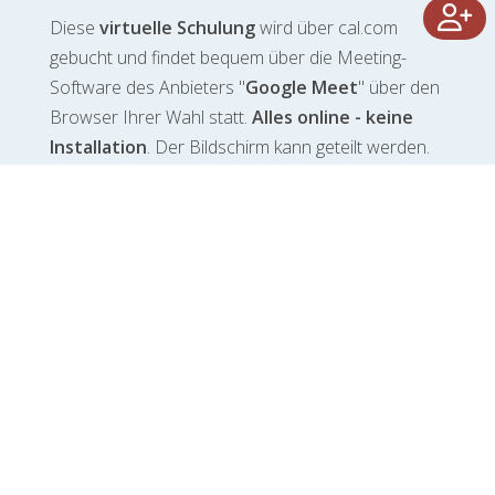
Diese
virtuelle Schulung
wird über cal.com
gebucht und findet bequem über die Meeting-
Software des Anbieters "
Google Meet
" über den
Browser Ihrer Wahl statt.
Alles online - keine
Installation
. Der Bildschirm kann geteilt werden.
WAS NUN?
Wunschtermin aussuchen
Kontaktdaten angeben
Drei kurze Fragen beantworten
Bestätigen
Für das Meeting den Link im Mail
aufrufen