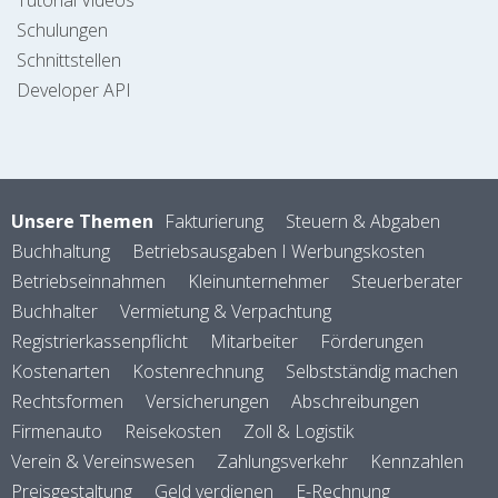
Tutorial Videos
Schulungen
Schnittstellen
Developer API
Unsere Themen
Fakturierung
Steuern & Abgaben
Buchhaltung
Betriebsausgaben I Werbungskosten
Betriebseinnahmen
Kleinunternehmer
Steuerberater
Buchhalter
Vermietung & Verpachtung
Registrierkassenpflicht
Mitarbeiter
Förderungen
Kostenarten
Kostenrechnung
Selbstständig machen
Rechtsformen
Versicherungen
Abschreibungen
Firmenauto
Reisekosten
Zoll & Logistik
Verein & Vereinswesen
Zahlungsverkehr
Kennzahlen
Preisgestaltung
Geld verdienen
E-Rechnung