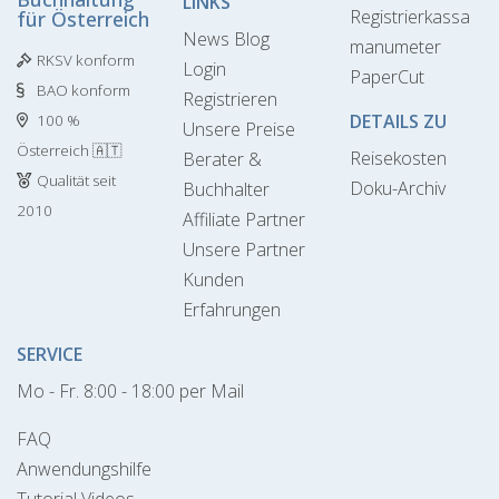
LINKS
Registrierkassa
für Österreich
News Blog
manumeter
RKSV konform
Login
PaperCut
BAO konform
Registrieren
DETAILS ZU
100 %
Unsere Preise
Österreich 🇦🇹
Reisekosten
Berater &
Qualität seit
Doku-Archiv
Buchhalter
2010
Affiliate Partner
Unsere Partner
Kunden
Erfahrungen
SERVICE
Mo - Fr. 8:00 - 18:00 per Mail
FAQ
Anwendungshilfe