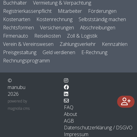
Buchhalter
Vermietung & Verpachtung
Registrierkassenpflicht
Mitarbeiter
Förderungen
Kostenarten
Kostenrechnung
Selbstständig machen
Rechtsformen
Versicherungen
Abschreibungen
Firmenauto
Reisekosten
Zoll & Logistik
Verein & Vereinswesen
Zahlungsverkehr
Kennzahlen
Preisgestaltung
Geld verdienen
E-Rechnung
Rechnungsprogramm
©
manubu
2026
powered by
FAQ
magnolia cms
About
AGB
Datenschutzerklärung / DSGVO
Impressum