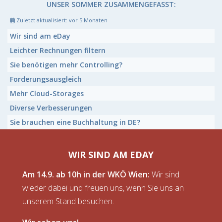
UNSER SOMMER ZUSAMMENGEFASST:
Zuletzt aktualisiert:
vor 5 Monaten
Wir sind am eDay
Leichter Rechnungen filtern
Sie benötigen mehr Controlling?
Forderungsausgleich
Mehr Cloud-Storages
Diverse Verbesserungen
Sie brauchen eine Buchhaltung in DE?
WIR SIND AM EDAY
Am 14.9. ab 10h in der WKÖ Wien:
Wir sind
wieder dabei und freuen uns, wenn Sie uns an
unserem Stand besuchen.