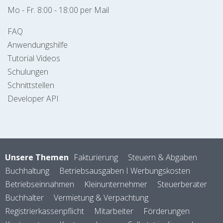
Mo - Fr. 8:00 - 18:00 per Mail
FAQ
Anwendungshilfe
Tutorial Videos
Schulungen
Schnittstellen
Developer API
Unsere Themen
Fakturierung
Steuern & Abgaben
Buchhaltung
Betriebsausgaben I Werbungskosten
Betriebseinnahmen
Kleinunternehmer
Steuerberater
Buchhalter
Vermietung & Verpachtung
Registrierkassenpflicht
Mitarbeiter
Förderungen