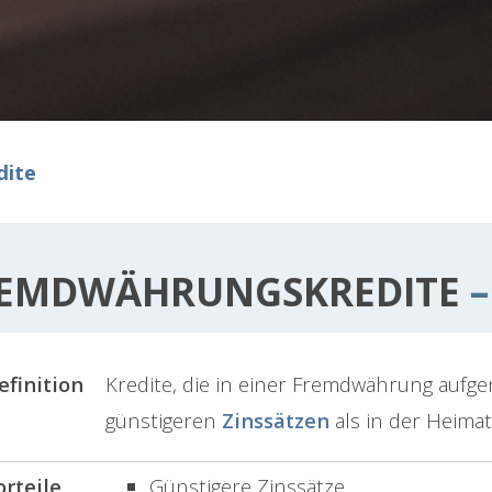
dite
EMDWÄHRUNGSKREDITE
–
efinition
Kredite, die in einer Fremdwährung aufg
günstigeren
Zinssätzen
als in der Heima
orteile
Günstigere Zinssätze