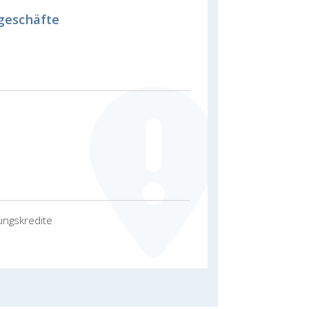
geschäfte
ungskredite