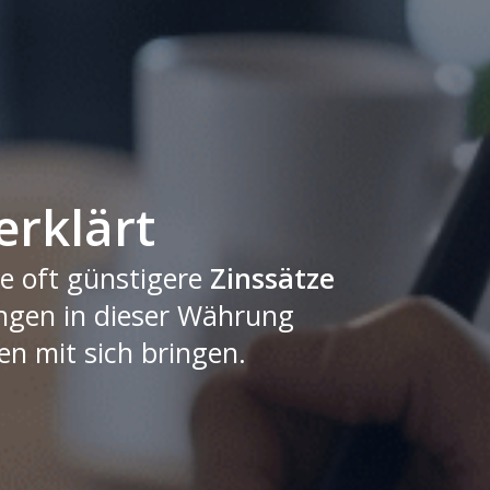
erklärt
e oft günstigere
Zinssätze
ngen in dieser Währung
en mit sich bringen.