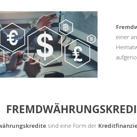
Fremdw
einer a
Heimatw
aufgen
FREMDWÄHRUNGSKREDI
währungskredite
sind eine Form der
Kreditfinanzi