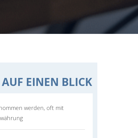
 AUF EINEN BLICK
enommen werden, oft mit
twährung