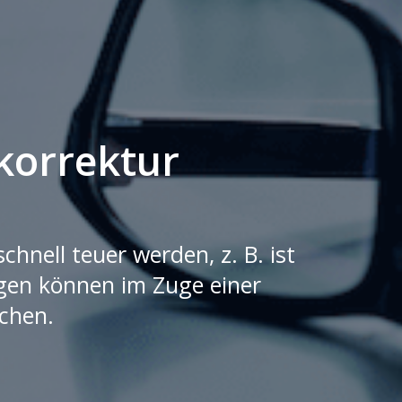
korrektur
nell teuer werden, z. B. ist
ngen können im Zuge einer
chen.