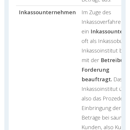
Inkassounternehmen
Im Zuge des
Inkassoverfahrens 
ein
Inkassounter
oft als Inkassobüro
Inkassoinstitut bez
mit der
Betreibung
Forderung
beauftragt.
Das
Inkassoinstitut üb
also das Prozedere
Einbringung der of
Beträge bei säumig
Kunden, also Kund