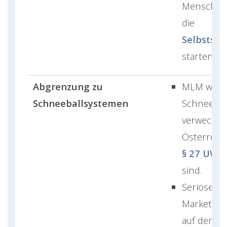
Menschen,
die
Selbststä
starten m
Abgrenzung zu
MLM wird 
Schneeballsystemen
Schneebal
verwechsel
Österreic
§ 27 UWG
sind.
Seriöses M
Marketing 
auf dem le