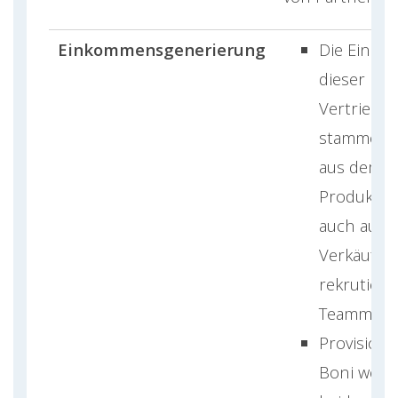
Einkommensgenerierung
Die Einna
dieser
Vertriebs
stammen 
aus dem d
Produktver
auch aus 
Verkäufen
rekrutiert
Teammitgli
Provision
Boni werd