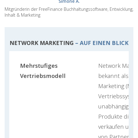
Simone A.
Mitgründerin der FreeFinance Buchhaltungssoftware, Entwicklung,
Inhalt & Marketing
NETWORK MARKETING
– AUF EINEN BLICK
Mehrstufiges
Network Market
Vertriebsmodell
bekannt als Mul
Marketing (MLM)
Vertriebssyste
unabhängige Ve
Produkte direk
verkaufen und 
von Partnern a