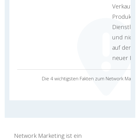
Verkauf v
Produkten
Dienstlei
und nicht
auf der A
neuer Mitg
Die 4 wichtigsten Fakten zum Network Market
Network Marketing ist ein