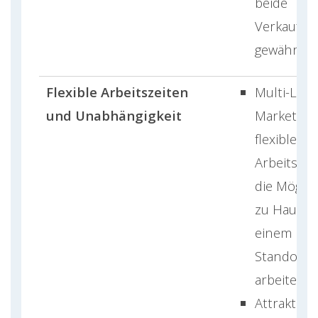
beide
Verkaufse
gewährt.
Flexible Arbeitszeiten
Multi-Leve
und Unabhängigkeit
Marketing 
flexible
Arbeitszei
die Möglic
zu Hause 
einem bel
Standort 
arbeiten.
Attraktive