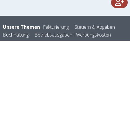
Unsere Themen
Fakturierung
Steuern & Abgaben
Buchhaltung
Betriebsausgaben I Werbungskosten
Betriebseinnahmen
Kleinunternehmer
Steuerberater
Buchhalter
Vermietung & Verpachtung
Registrierkassenpflicht
Mitarbeiter
Förderungen
Kostenarten
Kostenrechnung
Selbstständig machen
Rechtsformen
Versicherungen
Abschreibungen
Firmenauto
Reisekosten
Zoll & Logistik
Verein & Vereinswesen
Zahlungsverkehr
Kennzahlen
Preisgestaltung
Geld verdienen
E-Rechnung
Rechnungsprogramm
©