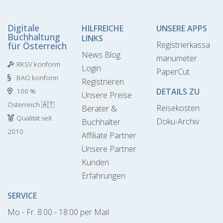
Digitale
HILFREICHE
UNSERE APPS
Buchhaltung
LINKS
Registrierkassa
für Österreich
News Blog
manumeter
RKSV konform
Login
PaperCut
BAO konform
Registrieren
DETAILS ZU
100 %
Unsere Preise
Österreich 🇦🇹
Reisekosten
Berater &
Qualität seit
Doku-Archiv
Buchhalter
2010
Affiliate Partner
Unsere Partner
Kunden
Erfahrungen
SERVICE
Mo - Fr. 8:00 - 18:00 per Mail