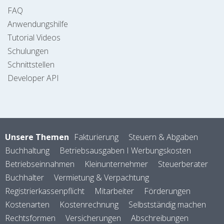
FAQ
Anwendungshilfe
Tutorial Videos
Schulungen
Schnittstellen
Developer API
Unsere Themen
Fakturierung
Steuern & Abgaben
Buchhaltung
Betriebsausgaben I Werbungskosten
Betriebseinnahmen
Kleinunternehmer
Steuerberater
Buchhalter
Vermietung & Verpachtung
Registrierkassenpflicht
Mitarbeiter
Förderungen
Kostenarten
Kostenrechnung
Selbstständig machen
Rechtsformen
Versicherungen
Abschreibungen