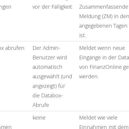
ngen
vor der Fälligkeit
Zusammenfassende
Meldung (ZM) in de
angegebenen Tagen f
ist.
ox abrufen
Der Admin-
Meldet wenn neue
Benutzer wird
Eingänge in der Dat
automatisch
von FinanzOnline g
ausgewählt (und
werden.
angezeigt) für
die Databox-
Abrufe
keine
Meldet wie viele
hmen
Einnahmen mit dem