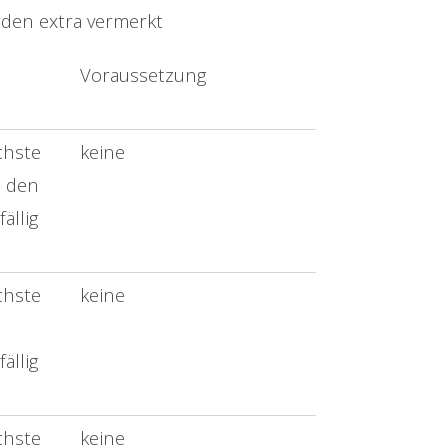
rden extra vermerkt
Voraussetzung
chste
keine
n den
ällig
chste
keine
ällig
chste
keine