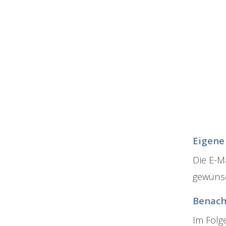
Eigene
Die E-M
gewünsc
Benach
Im Folg