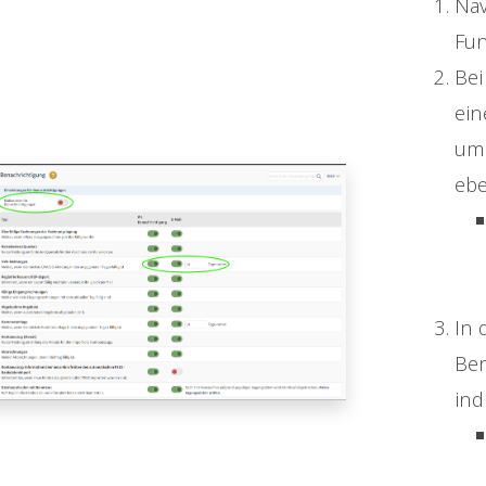
Nav
Fun
Bei
ein
um 
ebe
In 
Ben
ind