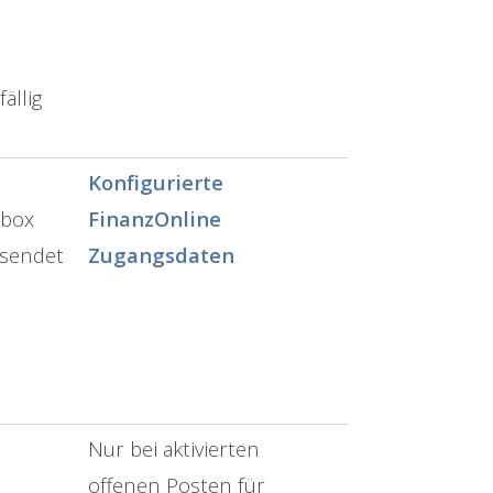
n
ällig
Konfigurierte
abox
FinanzOnline
esendet
Zugangsdaten
Nur bei aktivierten
offenen Posten für