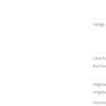
Fällig
Überfä
Rechn
Abgel
Angeb
Abore