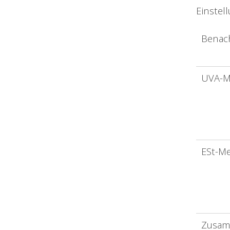
Einstel
Benach
UVA-M
ESt-M
Zusam