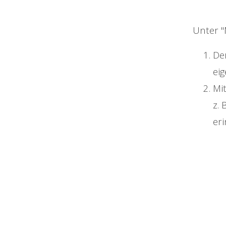
Unter "
De
ei
Mit
z. 
er