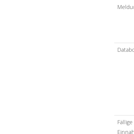
Meldu
Datab
Fällige
Einna