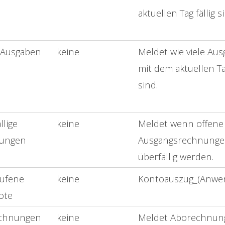
aktuellen Tag fällig s
e Ausgaben
keine
Meldet wie viele Au
mit dem aktuellen Tag
sind.
llige
keine
Meldet wenn offene
ungen
Ausgangsrechnung
überfällig werden.
aufene
keine
Kontoauszug_(Anwe
ote
chnungen
keine
Meldet Aborechnun