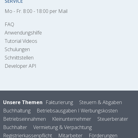
SERVICE
Mo - Fr. 8:00 - 18:00 per Mail
FAQ
Anwendungshilfe
Tutorial Videos
Schulungen
Schnittstellen
Developer API
Unsere Themen
Fakturierung
Steuern & Abgaben
Buchhaltung
Betriebsausgaben I Werbungskosten
Betriebseinnahmen
Kleinunternehmer
Steuerberater
Buchhalter
Vermietung & Verpachtung
Registrierkassenpflicht
Mitarbeiter
Förderungen