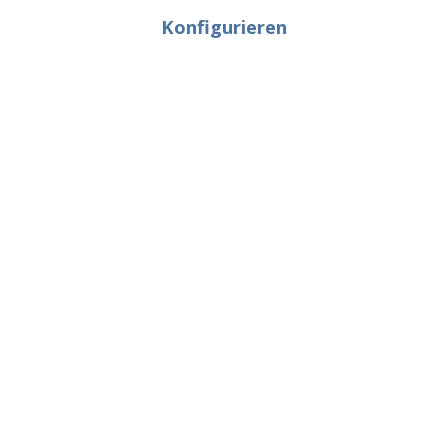
Konfigurieren
Einstellungen und Datenmappings
einrichten
Testen
Senden Sie an die konfigurierte
Mailadresse ein Testmail mit einer PDF-
Datei im Anhang und starten Sie das
Szenario.