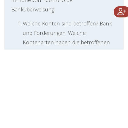
Banküberweisung:
Welche Konten sind betroffen? Bank
und Forderungen. Welche
Kontenarten haben die betroffenen
Konten?
Bei beiden Konten handelt es sich um
Aktivkonten.
Entsteht auf dem jeweiligen Konto
eine Zunahme oder eine Abnahme?
Auf dem Bankkonto liegt eine
Zunahme vor, auf dem