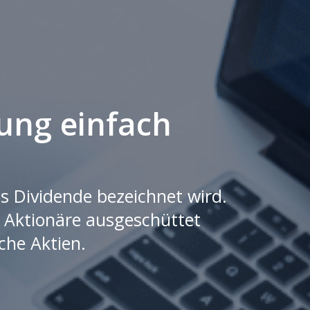
ung einfach
s Dividende bezeichnet wird.
e Aktionäre ausgeschüttet
che Aktien.