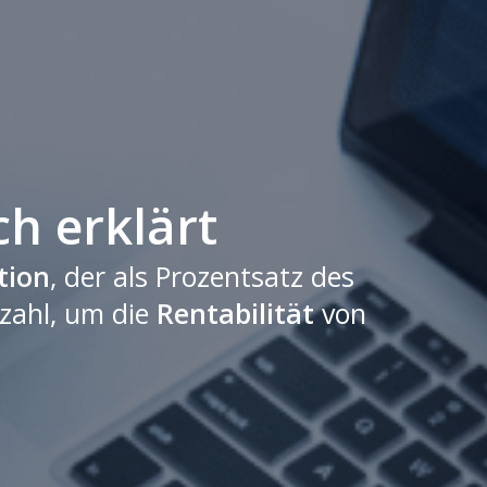
h erklärt
tion
, der als Prozentsatz des
nzahl, um die
Rentabilität
von