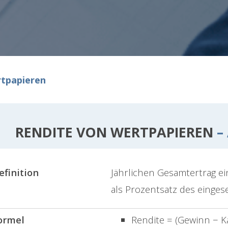
rtpapieren
RENDITE VON WERTPAPIEREN
– 
efinition
Jährlichen Gesamtertrag e
als Prozentsatz des eingese
ormel
Rendite = (Gewinn − Kap