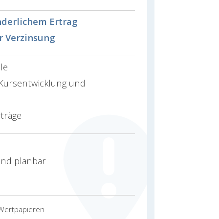
nderlichem Ertrag
r Verzinsung
le
 Kursentwicklung und
träge
und planbar
 Wertpapieren