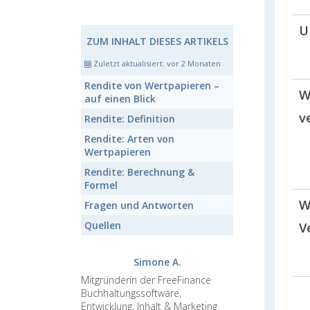
U
ZUM INHALT DIESES ARTIKELS
Zuletzt aktualisiert:
vor 2 Monaten
Rendite von Wertpapieren
–
W
auf einen Blick
v
Rendite:
Definition
Rendite:
Arten von
Wertpapieren
Rendite:
Berechnung &
Formel
W
Fragen und Antworten
Quellen
V
Simone A.
Mitgründerin der FreeFinance
Buchhaltungssoftware,
Entwicklung, Inhalt & Marketing