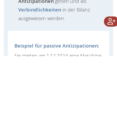
Antizipationen
gelten und als
Verbindlichkeiten
in der Bilanz
ausgewiesen werden.
Beispiel für passive Antizipationen:
Sie mieten am 1.12.2024 eine Maschine
für 2 Monate, wobei Sie mit dem
Vermieter vereinbaren, dass die
Verrechnung erst am Ende der
Mietlaufzeit erfolgt. Die Rechnung für
die Leistung erhalten Sie demnach am
31.1.2025.