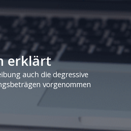
 erklärt
ibung auch die degressive
bungsbeträgen vorgenommen