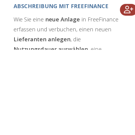
ABSCHREIBUNG MIT FREEFINANCE
Wie Sie eine
neue Anlage
in FreeFinance
erfassen und verbuchen, einen neuen
Lieferanten anlegen
, die
Nutzungsdauer auswählen
, eine
Abschreibung durchführen
und vieles
mehr, erfahren Sie in diesem Tutorial
Video.