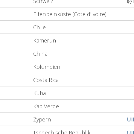
Schweiz
ig
Elfenbeinküste (Cote d'Ivoire)
Chile
Kamerun
China
Kolumbien
Costa Rica
Kuba
Kap Verde
Zypern
U
Tschechische Republik
U