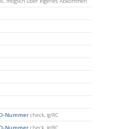
/RC möglich über eigenes Abkommen
ID-Nummer
check, ig/RC
ID-Nummer
check, ig/RC