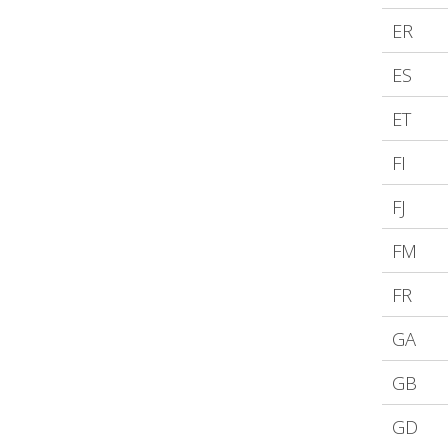
ER
ES
ET
FI
FJ
FM
FR
GA
GB
GD