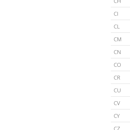
CH
CI
CL
CM
CN
CO
CR
CU
CV
CY
CZ