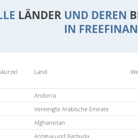
LLE
LÄNDER
UND DEREN
B
IN FREEFINA
skürzel
Land
We
Andorra
Vereinigte Arabische Emirate
Afghanistan
Antigua und Barbuda