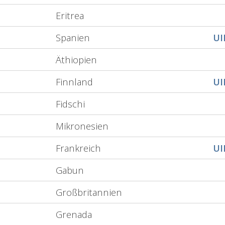
Eritrea
Spanien
U
Äthiopien
Finnland
U
Fidschi
Mikronesien
Frankreich
U
Gabun
Großbritannien
Grenada