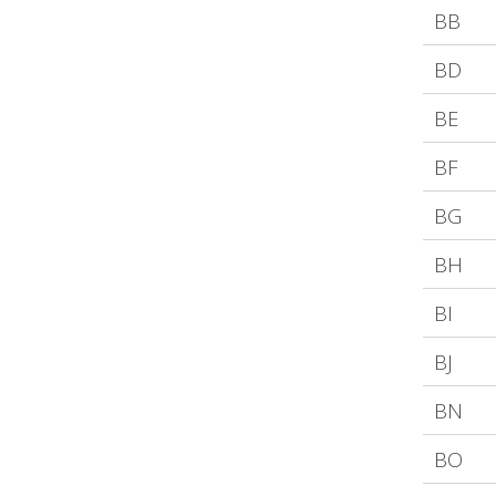
BB
BD
BE
BF
BG
BH
BI
BJ
BN
BO