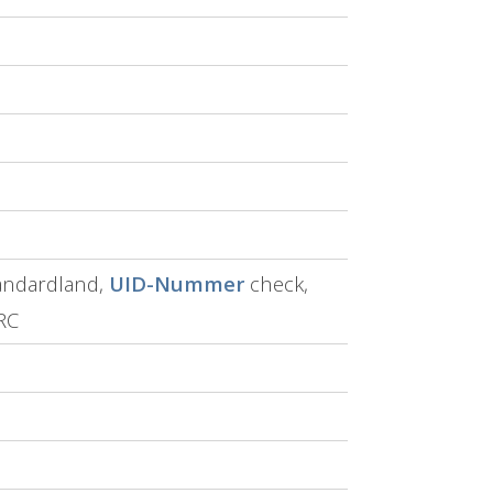
andardland,
UID-Nummer
check,
/RC