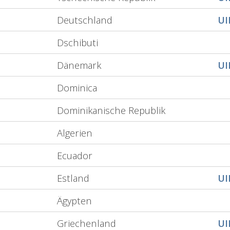
Deutschland
U
Dschibuti
Dänemark
U
Dominica
Dominikanische Republik
Algerien
Ecuador
Estland
U
Ägypten
Griechenland
U