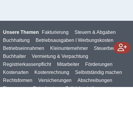
Unsere Themen
Fakturierung
Steuern & Abgaben
Buchhaltung
Betriebsausgaben I Werbungskosten
Betriebseinnahmen
Kleinunternehmer
Steuerberater
Buchhalter
Vermietung & Verpachtung
Registrierkassenpflicht
Mitarbeiter
Förderungen
Kostenarten
Kostenrechnung
Selbstständig machen
Rechtsformen
Versicherungen
Abschreibungen
Firmenauto
Reisekosten
Zoll & Logistik
Verein & Vereinswesen
Zahlungsverkehr
Kennzahlen
Preisgestaltung
Geld verdienen
E-Rechnung
Rechnungsprogramm
©