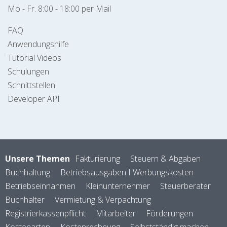
Mo - Fr. 8:00 - 18:00 per Mail
FAQ
Anwendungshilfe
Tutorial Videos
Schulungen
Schnittstellen
Developer API
Unsere Themen
Fakturierung
Steuern & Abgaben
Buchhaltung
Betriebsausgaben I Werbungskosten
Betriebseinnahmen
Kleinunternehmer
Steuerberater
Buchhalter
Vermietung & Verpachtung
Registrierkassenpflicht
Mitarbeiter
Förderungen