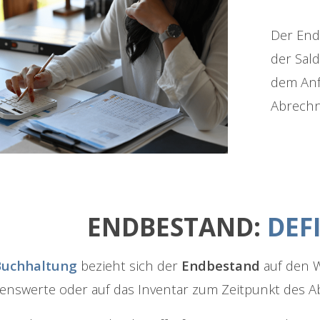
Der End
der Sal
dem Anf
Abrechn
ENDBESTAND:
DEF
Buchhaltung
bezieht sich der
Endbestand
auf den W
nswerte oder auf das Inventar zum Zeitpunkt des A