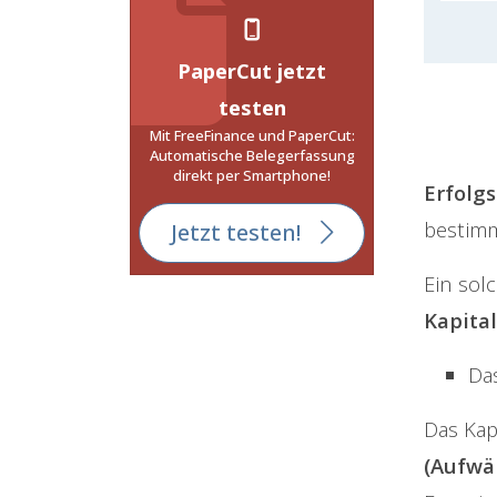
PaperCut jetzt
testen
Mit FreeFinance und PaperCut:
Automatische Belegerfassung
direkt per Smartphone!
Erfolg
bestimm
Jetzt testen!
Ein sol
Kapita
Da
Das Kap
(Aufwä