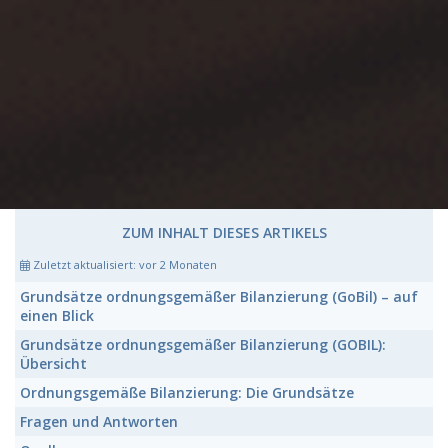
ZUM INHALT DIESES ARTIKELS
Zuletzt aktualisiert:
vor 2 Monaten
Grundsätze ordnungsgemäßer Bilanzierung (GoBil)
– auf
einen Blick
Grundsätze ordnungsgemäßer Bilanzierung (GOBIL):
Übersicht
Ordnungsgemäße Bilanzierung:
Die Grundsätze
Fragen und Antworten