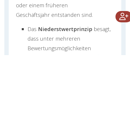
oder einem früheren
Geschäftsjahr entstanden sind.
Das
Niederstwertprinzip
besagt,
dass unter mehreren
Bewertungsmöglichkeiten
vorsichtshalber immer der
niedrigste Wert zu wählen ist.
Umkehrt, sind nach dem
Höchstwertprinzip
Passiva
immer mit
dem höchstmöglichem Wert
anzusetzen.