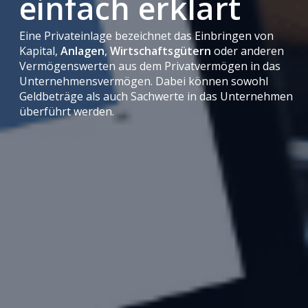
einfach erklärt
Eine Privateinlage bezeichnet das Einbringen von
Kapital,
Anlagen
,
Wirtschaftsgütern
oder anderen
Vermögenswerten aus dem Privatvermögen in das
Unternehmensvermögen. Dabei können sowohl
Geldbeträge als auch Sachwerte in das Unternehmen
überführt werden.