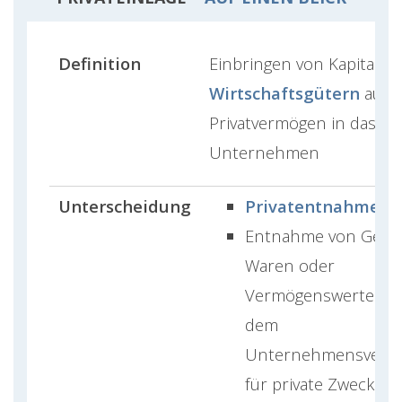
Definition
Einbringen von Kapital o
Wirtschaftsgütern
aus 
Privatvermögen in das
Unternehmen
Unterscheidung
Privatentnahme
Entnahme von Geld,
Waren oder
Vermögenswerten a
dem
Unternehmensverm
für private Zwecke