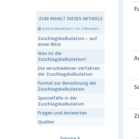
F
ZUM INHALT DIESES ARTIKELS
Zuletzt aktualisiert:
vor 2 Monaten
Zuschlagskalkulation
– auf
einen Blick
Was ist die
A
Zuschlagskalkulation
?
Die verschiedenen
Verfahren
der Zuschlagskalkulation
Formel zur
Berechnung der
S
Zuschlagskalkulation
Spezialfälle in der
Zuschlagskalkulation
Fragen und Antworten
Z
Quellen
Simone A.