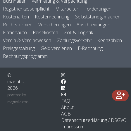
Buchhalter
Vermietung & Verpachtung
Registrierkassenpflicht
Mitarbeiter
Förderungen
Kostenarten
Kostenrechnung
Selbstständig machen
Rechtsformen
Versicherungen
Abschreibungen
Firmenauto
Reisekosten
Zoll & Logistik
Verein & Vereinswesen
Zahlungsverkehr
Kennzahlen
Preisgestaltung
Geld verdienen
E-Rechnung
Rechnungsprogramm
©
manubu
2026
powered by
FAQ
magnolia cms
About
AGB
Datenschutzerklärung / DSGVO
Impressum