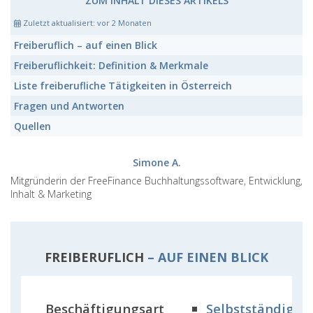
ZUM INHALT DIESES ARTIKELS
Zuletzt aktualisiert:
vor 2 Monaten
Freiberuflich
– auf einen Blick
Freiberuflichkeit:
Definition & Merkmale
Liste freiberufliche Tätigkeiten
in Österreich
Fragen und Antworten
Quellen
Simone A.
Mitgründerin der FreeFinance Buchhaltungssoftware, Entwicklung,
Inhalt & Marketing
FREIBERUFLICH
– AUF EINEN BLICK
Beschäftigungsart
Selbstständige
T