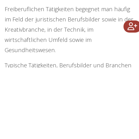
Freiberuflichen Tätigkeiten begegnet man häufig
im Feld der juristischen Berufsbilder sowie in der
Kreativbranche, in der Technik, im
wirtschaftlichen Umfeld sowie im
Gesundheitswesen.
Typische Tätigkeiten, Berufsbilder und Branchen
mit freiberuflicher Tätigkeitsausübung sind die
Folgenden:
Steuerberater, Wirtschaftstreuhänder
Rechtsanwälte, Patentanwälte
Sachverständige, Ziviltechniker
Notare, Wirtschaftsprüfer