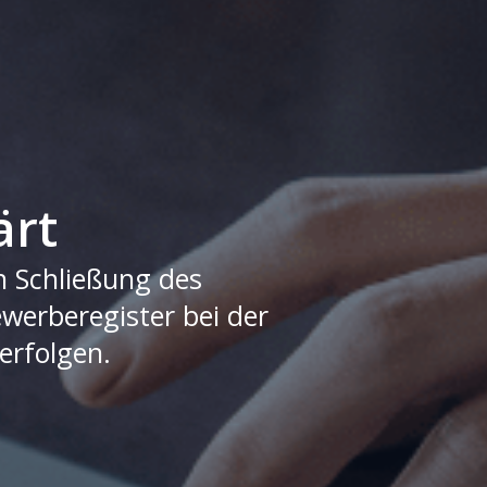
ärt
h Schließung des
erberegister bei der
erfolgen.