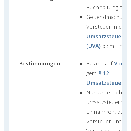
Buchhaltung separ
Geltendmachung 
Vorsteuer in der
Umsatzsteuerv
(UVA)
beim Finan
Bestimmungen
Basiert auf
Vorst
gem.
§ 12
Umsatzsteuerges
Nur Unternehmer
umsatzsteuerpflic
Einnahmen, dürfe
Vorsteuer unter 
Voraussetzungen