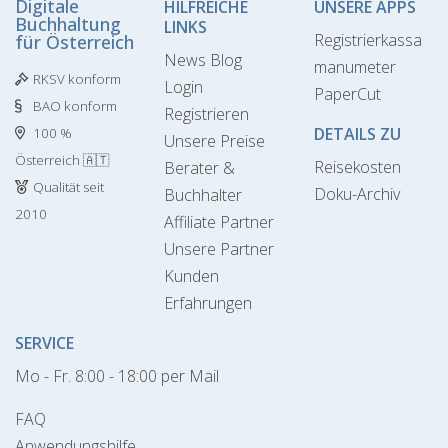
Digitale
HILFREICHE
UNSERE APPS
Buchhaltung
LINKS
Registrierkassa
für Österreich
News Blog
manumeter
RKSV konform
Login
PaperCut
BAO konform
Registrieren
DETAILS ZU
100 %
Unsere Preise
Österreich 🇦🇹
Reisekosten
Berater &
Qualität seit
Doku-Archiv
Buchhalter
2010
Affiliate Partner
Unsere Partner
Kunden
Erfahrungen
SERVICE
Mo - Fr. 8:00 - 18:00 per Mail
FAQ
Anwendungshilfe