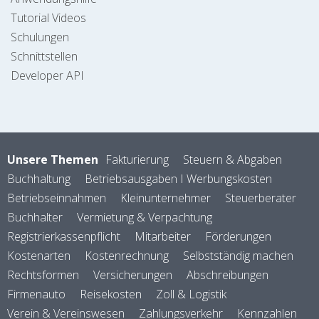
Tutorial Videos
Schulungen
Schnittstellen
Developer API
Unsere Themen
Fakturierung
Steuern & Abgaben
Buchhaltung
Betriebsausgaben I Werbungskosten
Betriebseinnahmen
Kleinunternehmer
Steuerberater
Buchhalter
Vermietung & Verpachtung
Registrierkassenpflicht
Mitarbeiter
Förderungen
Kostenarten
Kostenrechnung
Selbstständig machen
Rechtsformen
Versicherungen
Abschreibungen
Firmenauto
Reisekosten
Zoll & Logistik
Verein & Vereinswesen
Zahlungsverkehr
Kennzahlen