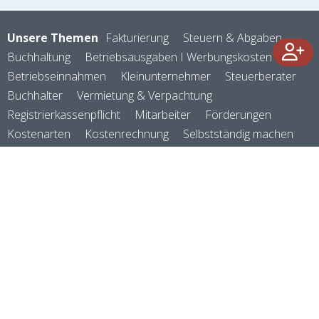
Unsere Themen
Fakturierung
Steuern & Abgaben
Buchhaltung
Betriebsausgaben I Werbungskosten
Betriebseinnahmen
Kleinunternehmer
Steuerberater
Buchhalter
Vermietung & Verpachtung
Registrierkassenpflicht
Mitarbeiter
Förderungen
Kostenarten
Kostenrechnung
Selbstständig machen
Rechtsformen
Versicherungen
Abschreibungen
Firmenauto
Reisekosten
Zoll & Logistik
Verein & Vereinswesen
Zahlungsverkehr
Kennzahlen
Preisgestaltung
Geld verdienen
E-Rechnung
Rechnungsprogramm
©
manubu
2026