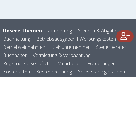
Unsere Themen
Fakturierung
Steuern & Abgaben
Buchhaltung
Betriebsausgaben I Werbungskosten
Betriebseinnahmen
Kleinunternehmer
Steuerberater
Buchhalter
Vermietung & Verpachtung
Registrierkassenpflicht
Mitarbeiter
Förderungen
Kostenarten
Kostenrechnung
Selbstständig machen
Rechtsformen
Versicherungen
Abschreibungen
Firmenauto
Reisekosten
Zoll & Logistik
Verein & Vereinswesen
Zahlungsverkehr
Kennzahlen
Preisgestaltung
Geld verdienen
E-Rechnung
Rechnungsprogramm
©