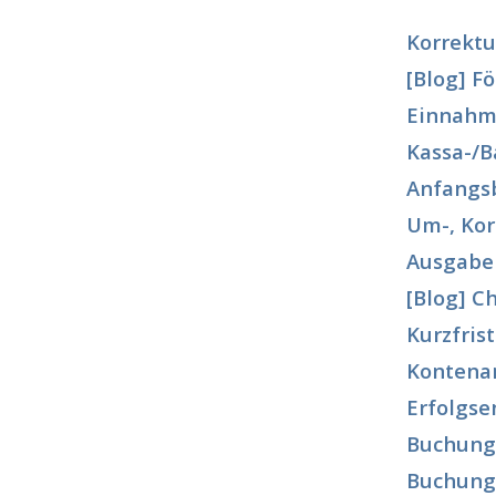
Korrektu
[Blog] 
Einnah
Kassa-/B
Anfangs
Um-, Kor
Ausgabe
[Blog] C
Kurzfris
Kontenan
Erfolgse
Buchungs
Buchung