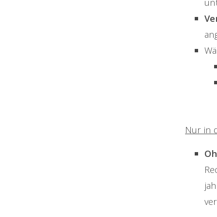
unt
Ve
an
Wäh
Nur in 
Oh
Re
ja
ve