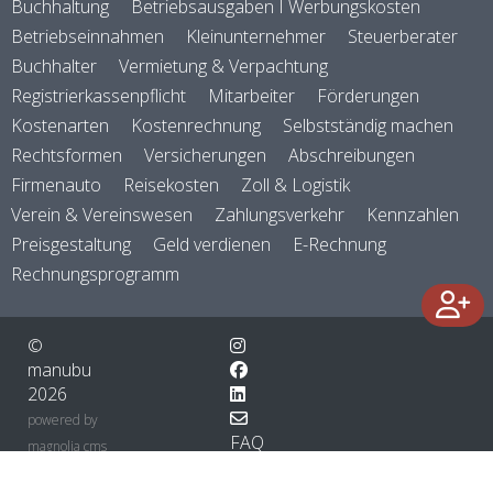
Buchhaltung
Betriebsausgaben I Werbungskosten
Betriebseinnahmen
Kleinunternehmer
Steuerberater
Buchhalter
Vermietung & Verpachtung
Registrierkassenpflicht
Mitarbeiter
Förderungen
Kostenarten
Kostenrechnung
Selbstständig machen
Rechtsformen
Versicherungen
Abschreibungen
Firmenauto
Reisekosten
Zoll & Logistik
Verein & Vereinswesen
Zahlungsverkehr
Kennzahlen
Preisgestaltung
Geld verdienen
E-Rechnung
Rechnungsprogramm
©
manubu
2026
powered by
FAQ
magnolia cms
About
AGB