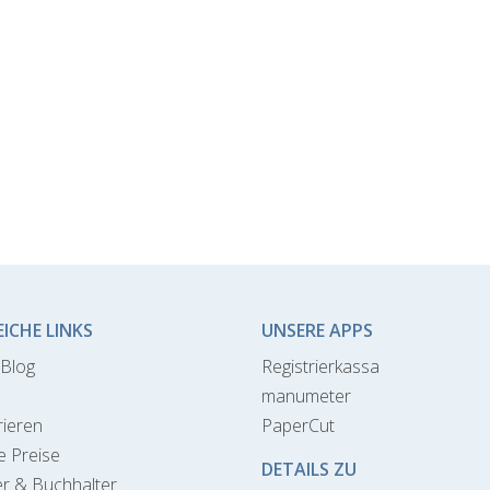
EICHE LINKS
UNSERE APPS
Blog
Registrierkassa
manumeter
rieren
PaperCut
e Preise
DETAILS ZU
r & Buchhalter