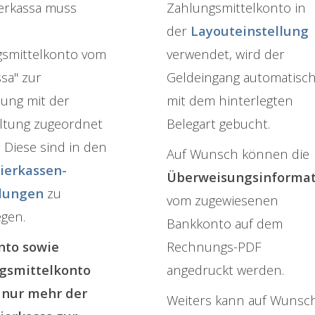
ierkassa muss
Zahlungsmittelkonto in
der
Layouteinstellung
gsmittelkonto vom
verwendet, wird der
ssa" zur
Geldeingang automatisc
ung mit der
mit dem hinterlegten
ltung zugeordnet
Belegart gebucht.
 Diese sind in den
Auf Wunsch können die
rierkassen-
Überweisungsinforma
llungen
zu
vom zugewiesenen
egen.
Bankkonto auf dem
nto sowie
Rechnungs-PDF
gsmittelkonto
angedruckt werden.
 nur mehr der
Weiters kann auf Wunsc