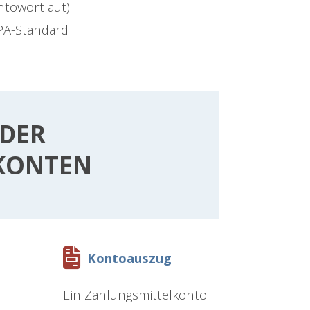
ntowortlaut)
PA-Standard
DER
KONTEN
Kontoauszug
Ein Zahlungsmittelkonto