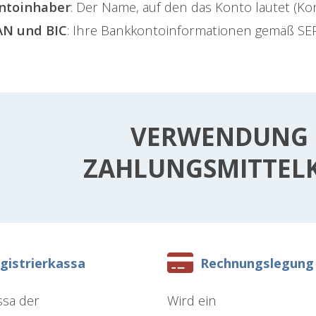
ntoinhaber
: Der Name, auf den das Konto lautet (Ko
AN und BIC
: Ihre Bankkontoinformationen gemäß SE
VERWENDUNG 
ZAHLUNGSMITTEL
gistrierkassa
Rechnungslegung
ssa der
Wird ein