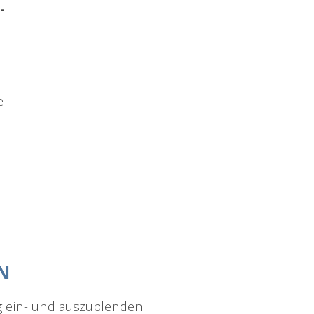
-
e
N
g ein- und auszublenden