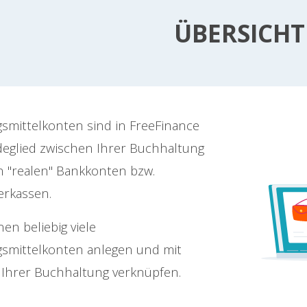
ÜBERSICHT
smittelkonten sind in FreeFinance
deglied zwischen Ihrer Buchhaltung
 "realen" Bankkonten bzw.
ierkassen.
en beliebig viele
smittelkonten anlegen und mit
Ihrer Buchhaltung verknüpfen.