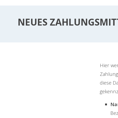
NEUES ZAHLUNGSMI
Hier we
Zahlung
diese Da
gekennze
Na
Bez