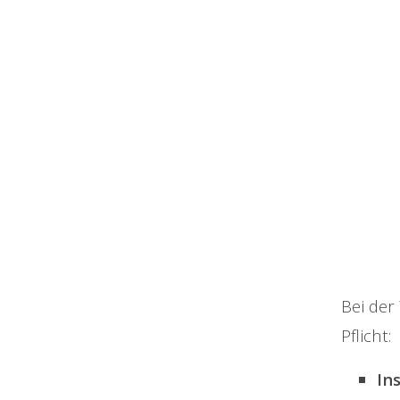
Bei der
Pflicht:
Ins