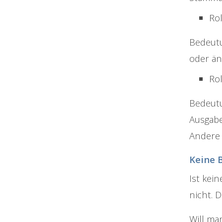
Ro
Bedeutu
oder än
Rol
Bedeutu
Ausgabe
Andere 
Keine 
Ist kei
nicht. D
Will ma