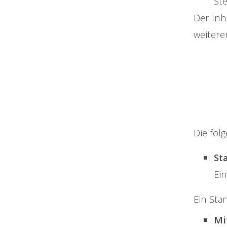
St
Der Inh
weitere
Die fol
St
Ein
Ein Sta
Mi