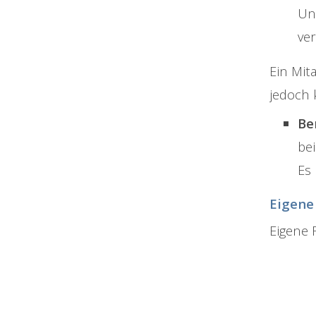
Un
ve
Ein Mit
jedoch 
Be
be
Es 
Eigene
Eigene