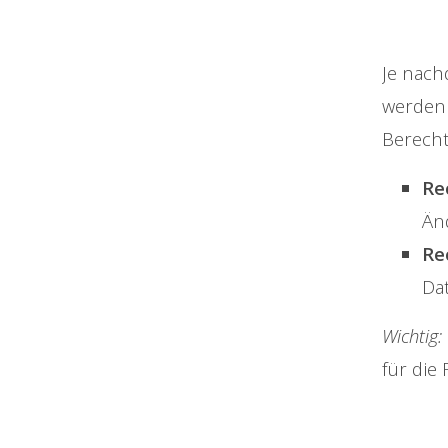
Je nac
werden 
Berecht
Re
Än
Re
Da
Wichtig:
für die 