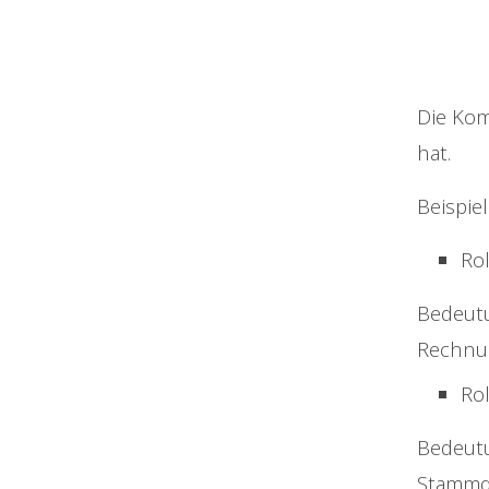
Die Kom
hat.
Beispiel
Rol
Bedeutu
Rechnun
Ro
Bedeutu
Stammda