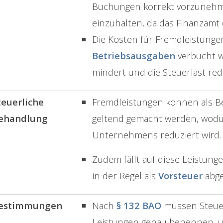
Buchungen korrekt vorzuneh
einzuhalten, da das Finanzamt 
Die Kosten für Fremdleistunge
Betriebsausgaben
verbucht w
mindert und die Steuerlast red
teuerliche
Fremdleistungen können als Be
ehandlung
geltend gemacht werden, wodur
Unternehmens reduziert wird.
Zudem fällt auf diese Leistung
in der Regel als
Vorsteuer
abge
estimmungen
Nach
§ 132 BAO
müssen Steuer
Leistungen genau benennen, 