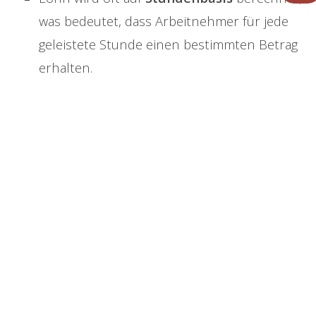
was bedeutet, dass Arbeitnehmer für jede
geleistete Stunde einen bestimmten Betrag
erhalten.
Diese Art der Bezahlung ist typischerweise
variabel
und kann sich je nach Anzahl der
geleisteten Stunden oder Überstunden ändern.
Löhne werden häufig wöchentlich, alle zwei
Wochen oder monatlich ausgezahlt und finden
sich häufig in
Teilzeitjobs
oder in Branchen wie
Einzelhandel
und
Gastronomie
, wo die
Arbeitsstunden stark variieren
können.
Im Gegensatz dazu ist das
Gehalt
ein
fester