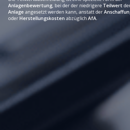
Anlagenbewertung
, bei der der niedrigere
Teilwert
de
Anlage
angesetzt werden kann, anstatt der
Anschaffun
oder
Herstellungskosten
abzüglich
AfA
.