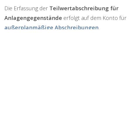
Die Erfassung der
Teilwertabschreibung für
Anlagengegenstände
erfolgt auf dem Konto für
außerplanmäßige Abschreibungen
.
Umfassende
Buchhaltungssoftware für
Österreich
Von A wie Automatisierung
bis Z wie Zeitersparnis:
GWG-Grenze: kleine