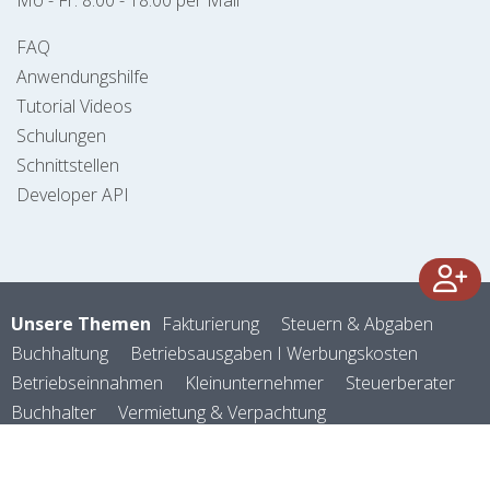
Mo - Fr. 8:00 - 18:00 per Mail
FAQ
Anwendungshilfe
Tutorial Videos
Schulungen
Schnittstellen
Developer API
Unsere Themen
Fakturierung
Steuern & Abgaben
Buchhaltung
Betriebsausgaben I Werbungskosten
Betriebseinnahmen
Kleinunternehmer
Steuerberater
Buchhalter
Vermietung & Verpachtung
Registrierkassenpflicht
Mitarbeiter
Förderungen
Kostenarten
Kostenrechnung
Selbstständig machen