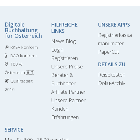
Digitale
HILFREICHE
UNSERE APPS
Buchhaltung
LINKS
Registrierkassa
für Österreich
News Blog
manumeter
RKSV konform
Login
PaperCut
BAO konform
Registrieren
DETAILS ZU
100 %
Unsere Preise
Österreich 🇦🇹
Reisekosten
Berater &
Qualität seit
Doku-Archiv
Buchhalter
2010
Affiliate Partner
Unsere Partner
Kunden
Erfahrungen
SERVICE