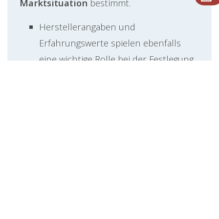
Marktsituation
bestimmt.
Herstellerangaben und
Erfahrungswerte spielen ebenfalls
eine wichtige Rolle bei der Festlegung
des Restwerts.
Die genaue Berechnung des Restwerts
kann durch verschiedene Ansätze erfolgen.
Eine gängige Methode ist die
lineare
Abschreibung
, bei der der Restwert als
der geschätzte Wert am Ende der
Nutzungsdauer nach Abzug der jährlichen
Abschreibungsbeträge
betrachtet wird.