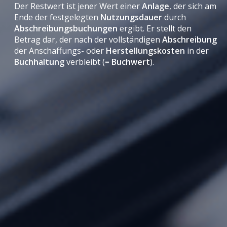
Der Restwert ist jener Wert einer
Anlage
, der sich am
Ende der festgelegten
Nutzungsdauer
durch
Abschreibungsbuchungen
ergibt. Er stellt den
Betrag dar, der nach der vollständigen
Abschreibung
der Anschaffungs- oder
Herstellungskosten
in der
Buchhaltung
verbleibt (=
Buchwert
).